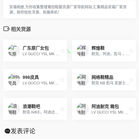
安福相册,为你收集整理莆田鞋服货源厂家导航网站,汇集精品安福厂家资
源，助你轻松寻源、拓展商机！
相关货源
广东原厂女包
辉煌鞋
LV GUCCI YSL MK 香奈儿 阿玛尼 各类皮包
耐克，阿迪，彪马 ，美津浓， 刺客，猎鹰足球鞋 厂家一件代发
998皮具
网络鞋精品
LV GUCCI YSL MK 香奈儿 阿玛尼 各类皮包
耐克 NB 彪马 亚瑟士 阿迪达斯 乔丹 各品牌潮鞋
浪潮鞋吧
阿迪耐克 箱包
耐克-NIKE，阿迪达斯-ADIDAS，雪地靴-UGG,纽巴伦-New Balance，彪马-PUMA
LV GUCCI YSL MK 香奈儿 阿玛尼 各类皮包
发表评论