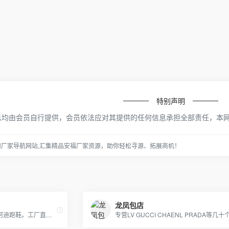
特别声明
息均由会员自行提供，会员依法应对其提供的任何信息承担全部责任，本
源厂家导航网站,汇集精品安福厂家资源，助你轻松寻源、拓展商机！
龙凤包店
耐克王、登月、气垫跑鞋、阿迪跑鞋。工厂直销；大量现货。