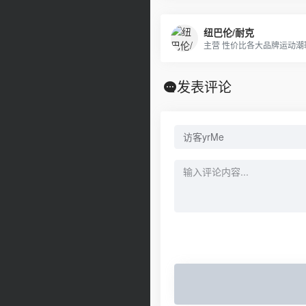
纽巴伦/耐克
发表评论