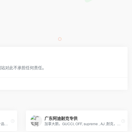
网站对此不承担任何责任。
广东阿迪耐克专供
专营LV GUCCI CHAENL PRADA等几十个品牌产品，5年的品牌经营经验，最低价出货，质量保证，10天无理由退换
加拿大鹅，GUCCI, OFF, supreme , AJ ,耐克，阿迪，彪马，匡威，北面, 福神等各类潮牌包包 服装，支持免费一件代发，每日新款实拍上新。退换无忧！！！