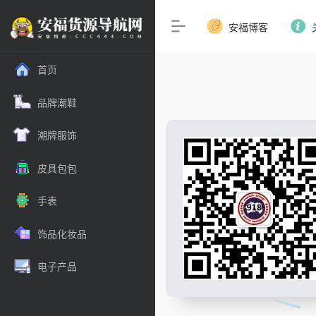
安福博客
首页
品牌潮鞋
潮牌服饰
皮具包包
手表
饰品化妆品
电子产品