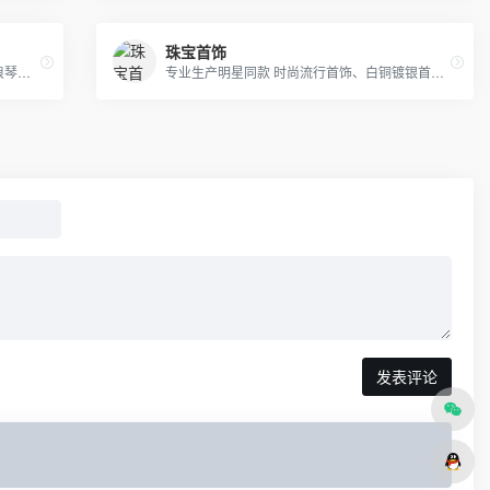
珠宝首饰
主营卡西,DW，阿玛尼，劳力士，天梭，浪琴等各大世界名表
专业生产明星同款 时尚流行首饰、白铜镀银首饰、黄铜镀真空金首饰、纯黄铜首饰等产品.
发表评论