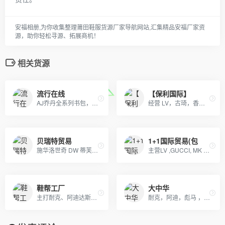
安福相册,为你收集整理莆田鞋服货源厂家导航网站,汇集精品安福厂家资
源，助你轻松寻源、拓展商机！
相关货源
流行在线
【保利国际】
AJ乔丹全系列书包，SprayGround，LV,巴黎世家包包，可下单，接各路大佬订单
经营 LV，古琦，香奈儿，迪奥，YSL，爱马仕，芬迪，普拉达等国际一线名包，工厂放货，外贸首选。
贝瑞特贸易
1+1国际贸易(包
施华洛世奇 DW 蒂芙尼 潘多拉
主营LV ,GUCCI, MK ,CHANEL,COACH, 等 各类大牌皮具、男女包、钱包. 描述: 广州 厂家直销 ，价格优惠
鞋帮工厂
大中华
主打耐克、阿迪达斯、彪马、吉普等经典鞋款，大量现货供应。厂家的现货直批，承接订单。新款相册不断更新中...
耐克，阿迪，彪马 ，美津浓， 刺客，猎鹰足球鞋 厂家一件代发