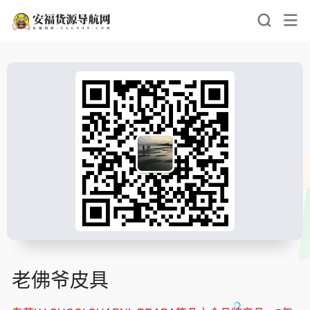
老佛爷皮具