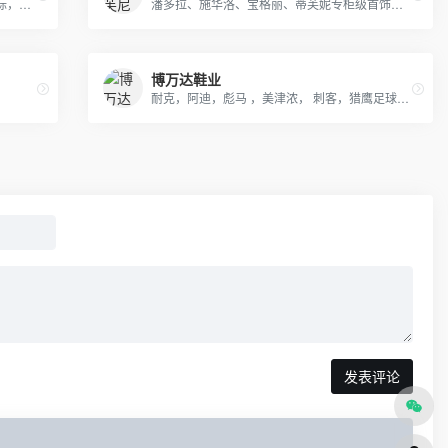
耐克，阿迪，彪马，nb，万斯，匡威，真标，公司货，专柜品质，档口现货批发，淘宝，外贸，微商等各种平台，诚招代理，免费一件代发，欢迎实力代理加盟合作
潘多拉、施华洛、宝格丽、蒂芙妮专柜级首饰批发，全网质量最优，全部现货秒发。
博万达鞋业
耐克，阿迪，彪马 ，美津浓， 刺客，猎鹰足球鞋 厂家一件代发
发表评论