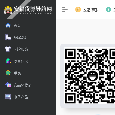
安福博客
首页
品牌潮鞋
潮牌服饰
皮具包包
手表
饰品化妆品
电子产品