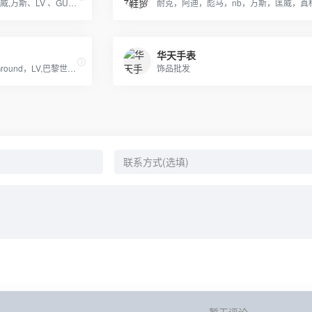
各大品牌鞋耐克,阿迪达斯,匡威,万斯、LV 、GUCCI、香奈儿等包包 、皮带、帽子
华天手表
AJ乔丹全系列书包，SprayGround，LV,巴黎世家包包，可下单，接各路大佬订单
饰品批发
暂无评论...