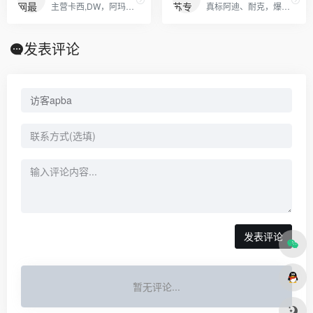
主营卡西,DW，阿玛尼，劳力士，天梭，浪琴等各大世界名表
真标阿迪、耐克，爆款斐乐、彪马，潮牌冠军、莫斯奇诺，奢侈品牌古驰、阿玛尼 ED HARDY、PHILIPP PLEIN
发表评论
发表评论
暂无评论...