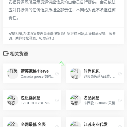
安福货源网所展示货源供应信息均由会员自行提供，会员依法
应对其提供的任何信息承担全部责任，本网站对此不承担任何
责任。
安福相册,为你收集整理莆田鞋服货源厂家导航网站,汇集精品安福厂家资
源，助你轻松寻源、拓展商机！
相关货源
荷芙妮格/Herve
时尚包包.
Canada goose 鹅牌/ Moncler蒙口羽绒服 冠军 耐克 阿迪及其潮牌运动服
迪贝壳头超A品质、NIKE 6.0、09 5代、开拓者等各种板鞋跑鞋系列。LV路易威登、CHANEL香奈尔、GUCCI古奇、爱马仕Hermes等各类皮带包包 全部现货
包租婆贸易
名品贸易
LV GUCCI YSL MK 香奈儿 阿玛尼 各类皮包
卡西欧 G-shock 天梭 阿玛尼 巴宝莉 CK
全网最低 名表
江苏专业代发