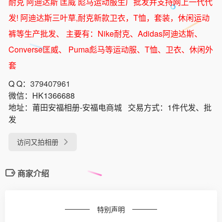
耐克 阿迪达斯 匡威 彪马运动服生厂批发并支持网上一代代
发! 阿迪达斯三叶草,耐克新款卫衣，T恤，套装，休闲运动
裤等生产批发、 主要有：Nike耐克、Adidas阿迪达斯、
Converse匡威、 Puma彪马等运动服、T恤、卫衣、休闲外
套
Q Q：
379407961
微信：
HK1366688
地址：
莆田安福相册-安福电商城
交易方式：
1件代发、批
发
访问又拍相册
商家介绍
特别声明