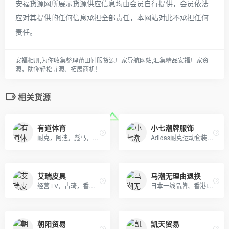
安福货源网所展示货源供应信息均由会员自行提供，会员依法
应对其提供的任何信息承担全部责任，本网站对此不承担任何
责任。
安福相册,为你收集整理莆田鞋服货源厂家导航网站,汇集精品安福厂家资
源，助你轻松寻源、拓展商机！
相关货源
有道体育
小七潮牌服饰
耐克，阿迪，彪马，NB，万斯，匡威，真标公司货 专柜品质 实体店合作，档口现货，批发、淘宝、外贸、微商 、等各种平台， 诚招代理、免费一件代发~欢迎实力代理加盟合作
Adidas耐克运动套装羽绒服 户外冲锋衣 日本一线品牌潮牌，安德玛，彪马PUMA，Evisu福神，乔丹，supreme巴黎世家vans FILA各类品牌服装
艾瑞皮具
马潮无理由退换
经营 LV，古琦，香奈儿，迪奥，YSL，爱马仕，芬迪，普拉达等国际一线名包，工厂放货，外贸首选。
日本一线品牌、香港IT潮服、adidas，nike耐克，Supreme，冠军-Champion ，OFF-WHITE，APE，GVC纪梵希，福神等潮牌服饰包包！
朝阳贸易
凯天贸易