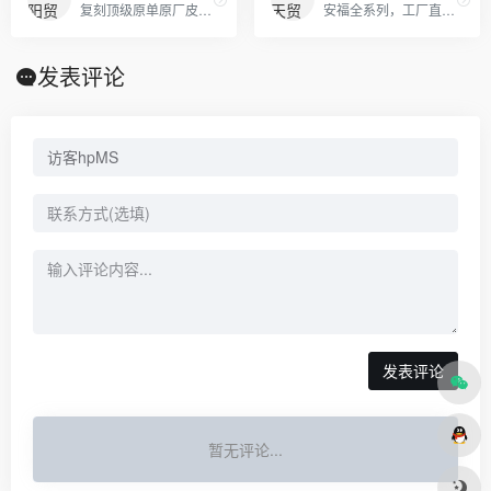
复刻顶级原单原厂皮具宝格丽bvlgari 圣罗兰ysldior 古奇gucci lv 迪奥dior chanel 原版进口牛皮 意大利 女包 男包
安福全系列，工厂直销。 本地自取+免费一件代发
发表评论
发表评论
暂无评论...