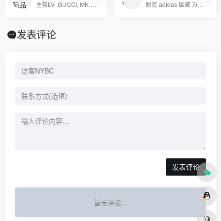
主营LV ,GUCCI, MK ,CHANEL,COACH, 等 各类大牌皮具、男女包、钱包. 描述: 广州 厂家直销 ，价格优惠
耐克 adidas 匡威 万斯 彪马 乔丹 亚瑟士 ugg雪地靴 天伯伦 卡特 大鹅羽绒服等。支持本地自取 一件代发 欢迎咨询 诚招实力实体店合作。
发表评论
发表评论
暂无评论...