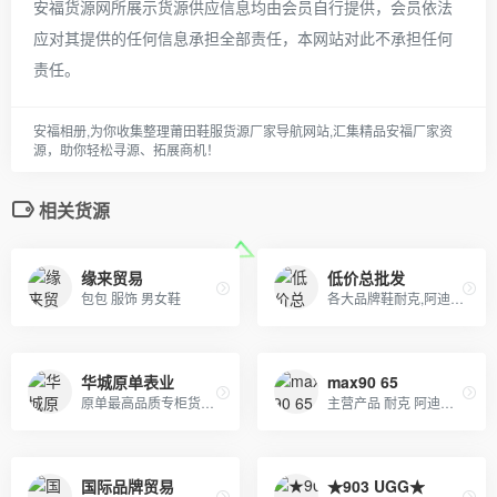
安福货源网所展示货源供应信息均由会员自行提供，会员依法
应对其提供的任何信息承担全部责任，本网站对此不承担任何
责任。
安福相册,为你收集整理莆田鞋服货源厂家导航网站,汇集精品安福厂家资
源，助你轻松寻源、拓展商机！
相关货源
缘来贸易
低价总批发
包包 服饰 男女鞋
各大品牌鞋耐克,阿迪达斯,匡威,万斯、LV 、GUCCI、香奈儿等包包 、皮带、帽子
华城原单表业
max90 65
原单最高品质专柜货。卡西欧 DW 施华洛 卡地亚 天梭 浪琴 瑞士ETA机芯定制…….等
主营产品 耐克 阿迪达斯 万斯等运动品牌套装，主打大鹅 北面羽绒服 gucci 巴黎世家 迪奥 LV等国际品牌高端货，本工厂店支持到店本地自取和一件免费代发
国际品牌贸易
★903 UGG★