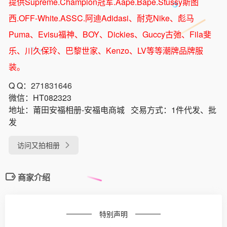
提供Supreme.Champion冠军.Aape.Bape.Stussy斯图
西.OFF-White.ASSC.阿迪Adidasi、耐克Nike、彪马
Puma、Evisu福神、BOY、Dickies、Guccy古弛、Fila斐
乐、川久保玲、巴黎世家、Kenzo、LV等等潮牌品牌服
装。
Q Q：
271831646
微信：
HT082323
地址：
莆田安福相册-安福电商城
交易方式：
1件代发、批
发
访问又拍相册
商家介绍
特别声明