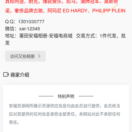
真标阿迪、耐克，爆款斐乐、彪马，潮牌冠军、莫斯奇
诺，奢侈品牌古驰、阿玛尼 ED HARDY、PHILIPP PLEIN
Q Q：
1301030777
微信：
xar-12345
地址：
莆田安福相册-安福电商城
交易方式：
1件代发、批
发
访问又拍相册
商家介绍
特别声明
安福货源网所展示货源供应信息均由会员自行提供，会员依法
应对其提供的任何信息承担全部责任，本网站对此不承担任何
责任。