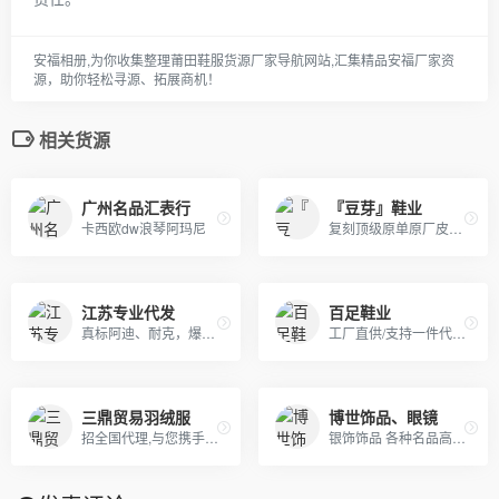
安福相册,为你收集整理莆田鞋服货源厂家导航网站,汇集精品安福厂家资
源，助你轻松寻源、拓展商机！
相关货源
广州名品汇表行
『豆芽』鞋业
卡西欧dw浪琴阿玛尼
复刻顶级原单原厂皮具宝格丽bvlgari 圣罗兰ysldior 古奇gucci lv 迪奥dior chanel 原版进口牛皮 意大利 女包 男包
江苏专业代发
百足鞋业
真标阿迪、耐克，爆款斐乐、彪马，潮牌冠军、莫斯奇诺，奢侈品牌古驰、阿玛尼 ED HARDY、PHILIPP PLEIN
工厂直供/支持一件代发/免费诚招全网代理/上万款式每天持续更新/支持零售,欢迎外贸单工作室,档口实体,实力微商合作
三鼎贸易羽绒服
博世饰品、眼镜
招全国代理,与您携手共赢天下。欢迎加我微信洽谈。无需代理费，一手货源，支持全国一件代发,真实有效. 主营：各大主流潮牌，奢侈品，包厢，项链配饰，远动品牌
银饰饰品 各种名品高端定制 天鹅绒运动套装 T恤 承接各种饰品定单