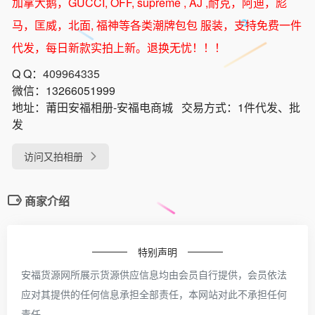
加拿大鹅，GUCCI, OFF, supreme , AJ ,耐克，阿迪，彪
马，匡威，北面, 福神等各类潮牌包包 服装，支持免费一件
代发，每日新款实拍上新。退换无忧！！！
Q Q：
409964335
微信：
13266051999
地址：
莆田安福相册-安福电商城
交易方式：
1件代发、批
发
访问又拍相册
商家介绍
特别声明
安福货源网所展示货源供应信息均由会员自行提供，会员依法
应对其提供的任何信息承担全部责任，本网站对此不承担任何
责任。