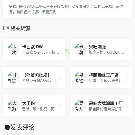
安福相册,为你收集整理莆田鞋服货源厂家导航网站,汇集精品安福厂家资
源，助你轻松寻源、拓展商机！
相关货源
卡西欧 DW
兴旺潮服
卡西欧 G-shock 天梭 阿玛尼 巴宝莉 CK
加拿大鹅，GUCCI, OFF, supreme , AJ ,耐克，阿迪，彪马，匡威，北面, 福神等各类潮牌包包 服装，支持免费一件代发，每日新款实拍上新。退换无忧！！！
【外贸包批发】
华腾鞋业工厂店
迪贝壳头超A品质、NIKE 6.0、09 5代、开拓者等各种板鞋跑鞋系列。LV路易威登、CHANEL香奈尔、GUCCI古奇、爱马仕Hermes等各类皮带包包 全部现货
原单手表耳机 免费代理 一手货源 一件代发。
大乐购
高端大牌潮牌工厂
巴黎世家丶耐克、阿迪达斯、新百伦、匡威、万斯丶篮球鞋、耐克空军阿迪贝克特史密斯新百伦等 一站式购齐 支持一件代发
招全国代理,与您携手共赢天下。欢迎加我微信洽谈。无需代理费，一手货源，支持全国一件代发,真实有效. 主营：各大主流潮牌，奢侈品，包厢，项链配饰，远动品牌
发表评论