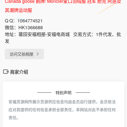
Canada goose 鹅牌/ Moncler蒙口羽绒服 冠军 耐克 阿迪及
其潮牌运动服
Q Q：
1064774521
微信：
HK1366688
地址：
莆田安福相册-安福电商城
交易方式：
1件代发、批
发
访问又拍相册
商家介绍
特别声明
安福货源网所展示货源供应信息均由会员自行提供，会员依法
应对其提供的任何信息承担全部责任，本网站对此不承担任何
责任。