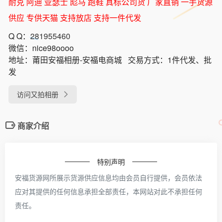
耐克 阿迪 亚瑟士 彪马 跑鞋 真标公司货 厂家直销 一手货源
供应 专供天猫 支持放店 支持一件代发
Q Q：
281955460
微信：
nice98oooo
地址：
莆田安福相册-安福电商城
交易方式：
1件代发、批
发
访问又拍相册
商家介绍
特别声明
安福货源网所展示货源供应信息均由会员自行提供，会员依法
应对其提供的任何信息承担全部责任，本网站对此不承担任何
责任。