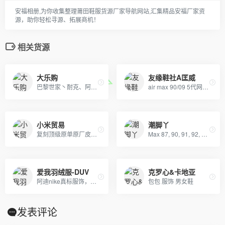
安福相册,为你收集整理莆田鞋服货源厂家导航网站,汇集精品安福厂家资
源，助你轻松寻源、拓展商机！
相关货源
大乐购
友缘鞋社A匡威
巴黎世家丶耐克、阿迪达斯、新百伦、匡威、万斯丶篮球鞋、耐克空军阿迪贝克特史密斯新百伦等 一站式购齐 支持一件代发
air max 90/09 5代网纱/2012/耐克王/赤足
小米贸易
潮脚丫
复刻顶级原单原厂皮具宝格丽bvlgari 圣罗兰ysldior 古奇gucci lv 迪奥dior chanel 原版进口牛皮 意大利 女包 男包
Max 87, 90, 91, 92, 2009, 2010, Nike板鞋, Adidas ,Nike AF1, ACG, Nike Dunk SB, 纽巴伦
爱我羽绒服-DUV
克罗心&卡地亚
阿迪nike真标服饰，自有工厂，真标货源！品质保证，欢迎批发或者来样定做，实体天猫首选！支持一件代发，欢迎批发拿货来样定做，真标一手货源。实体网店进货首选，专柜比一比出货 只做一比一的！！！
包包 服饰 男女鞋
发表评论