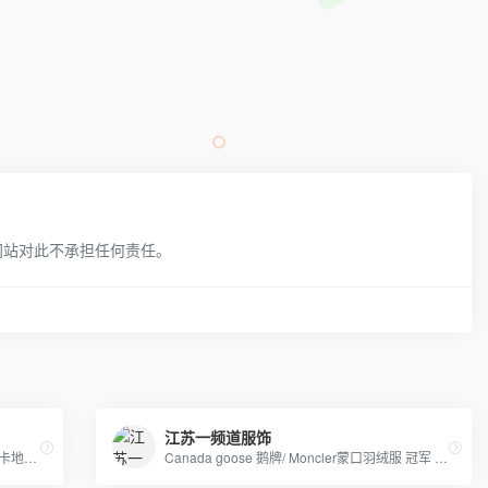
网站对此不承担任何责任。
江苏一频道服饰
原单最高品质专柜货。卡西欧 DW 施华洛 卡地亚 天梭 浪琴 瑞士ETA机芯定制…….等
Canada goose 鹅牌/ Moncler蒙口羽绒服 冠军 耐克 阿迪及其潮牌运动服