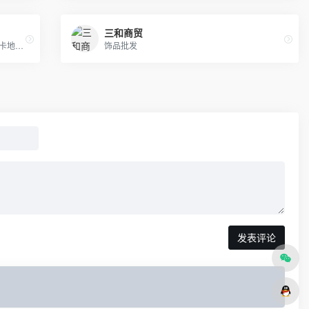
三和商贸
原单最高品质专柜货。卡西欧 DW 施华洛 卡地亚 天梭 浪琴 瑞士ETA机芯定制…….等
饰品批发
发表评论