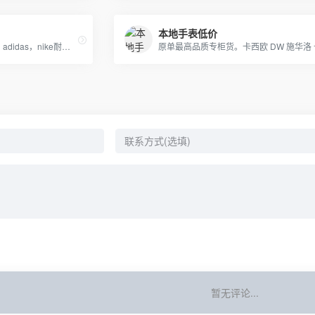
本地手表低价
日本一线品牌、香港IT潮服、adidas，nike耐克，Supreme，冠军-Champion ，OFF-WHITE，APE，GVC纪梵希，福神等潮牌服饰包包！
暂无评论...