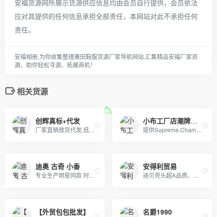
安福货源网所展示货源供应信息均由会员自行提供，会员依法
应对其提供的任何信息承担全部责任，本网站对此不承担任何
责任。
安福相册,为你收集整理莆田鞋服货源厂家导航网站,汇集精品安福厂家资
源，助你轻松寻源、拓展商机！
相关货源
创辉真标+代发
小布工厂店潮牌批发
厂家直销放货代发,低价批发零售,招代理一件代发 LV 香奈儿 CHANEL 古奇 GUCCI 普拉达 圣罗兰 BV MK 等.皮具、男女包、钱包.
提供Supreme.Champion冠军.Aape.Bape.Stussy斯图西.OFF-White.ASSC.阿迪Adidasi、耐克Nike、彪马Puma、Evisu福神、BOY、Dickies、Guccy古弛、Fila斐乐、川久保玲、巴黎世家、Kenzo、LV等等潮牌品牌服装。
迪奥 古奇 小香
安得利贸易
专业生产明星同款 时尚流行首饰、白铜镀银首饰、黄铜镀真空金首饰、纯黄铜首饰等产品.
迪贝壳头超A品质、NIKE 6.0、09 5代、开拓者等各种板鞋跑鞋系列。LV路易威登、CHANEL香奈尔、GUCCI古奇、爱马仕Hermes等各类皮带包包 全部现货
【外贸包包批发】
名爵1990