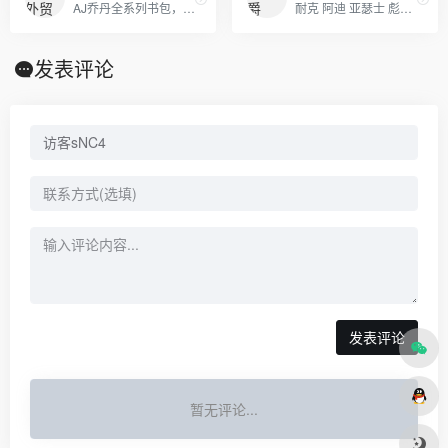
AJ乔丹全系列书包，SprayGround，LV,巴黎世家包包，可下单，接各路大佬订单
耐克 阿迪 亚瑟士 彪马 跑鞋 真标公司货 厂家直销 一手货源供应 专供天猫 支持放店 支持一件代发
发表评论
发表评论
暂无评论...