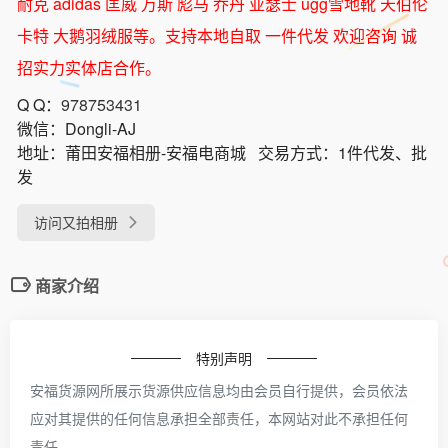
耐克 adidas 匡威 万斯 彪马 乔丹 亚瑟士 ugg雪地靴 天伯伦
卡特 大鹅羽绒服等。支持本地自取 一件代发 欢迎咨询 诚
招实力实体店合作。
Q Q：
978753431
微信：
Dongli-AJ
地址：
莆田安福相册-安福电商城
交易方式：
1件代发、批
发
访问又拍相册
商家介绍
特别声明
安福货源网所展示货源供应信息均由会员自行提供，会员依法
应对其提供的任何信息承担全部责任，本网站对此不承担任何
责任。