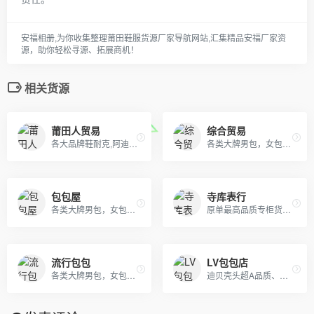
安福相册,为你收集整理莆田鞋服货源厂家导航网站,汇集精品安福厂家资
源，助你轻松寻源、拓展商机！
相关货源
莆田人贸易
综合贸易
各大品牌鞋耐克,阿迪达斯,匡威,万斯、LV 、GUCCI、香奈儿等包包 、皮带、帽子
各类大牌男包，女包，钱包，皮带，杂货等等，支持退换，详情咨询！
包包屋
寺库表行
各类大牌男包，女包，钱包，皮带，杂货等等，支持退换，详情咨询！
原单最高品质专柜货。卡西欧 DW 施华洛 卡地亚 天梭 浪琴 瑞士ETA机芯定制…….等
流行包包
LV包包店
各类大牌男包，女包，钱包，皮带，杂货等等，支持退换，详情咨询！
迪贝壳头超A品质、NIKE 6.0、09 5代、开拓者等各种板鞋跑鞋系列。LV路易威登、CHANEL香奈尔、GUCCI古奇、爱马仕Hermes等各类皮带包包 全部现货