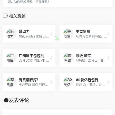
源，助你轻松寻源、拓展商机！
相关货源
鞋动力
美克贸易
耐克 adidas 匡威 万斯 彪马 乔丹 亚瑟士 ugg雪地靴 天伯伦 卡特 大鹅羽绒服等。支持本地自取 一件代发 欢迎咨询 诚招实力实体店合作。
AJ乔丹全系列书包，SprayGround，LV,巴黎世家包包，可下单，接各路大佬订单
广州匡宇包包批
顶级·鞋库
LV GUCCI YSL MK 香奈儿 阿玛尼 各类皮包
阿玛尼，爱马仕，古奇，普拉达，香奈儿，周仰杰，巴宝莉，朱塞佩·萨诺第 (Giuseppe Zanotti)等国际品牌男女潮鞋；品质保证，货源稳定，专业代发
有货潮鞋库！
A0爱亿包包行
主营产品 耐克 阿迪达斯 万斯等运动品牌套装，主打大鹅 北面羽绒服 gucci 巴黎世家 迪奥 LV等国际品牌高端货，本工厂店支持到店本地自取和一件免费代发
经营 LV，古琦，香奈儿，迪奥，YSL，爱马仕，芬迪，普拉达等国际一线名包，工厂放货，外贸首选。
发表评论