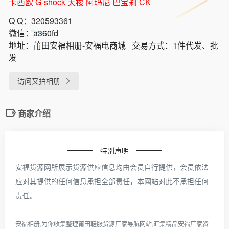
卡西欧 G-shock 天梭 阿玛尼 巴宝莉 CK
Q Q：
320593361
微信：
a360fd
地址：
莆田安福相册-安福电商城
交易方式：
1件代发、批
发
访问又拍相册
商家介绍
特别声明
安福货源网所展示货源供应信息均由会员自行提供，会员依法
应对其提供的任何信息承担全部责任，本网站对此不承担任何
责任。
安福相册,为你收集整理莆田鞋服货源厂家导航网站,汇集精品安福厂家资