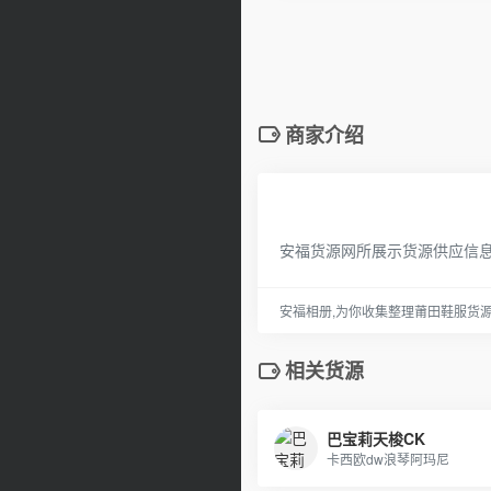
商家介绍
安福货源网所展示货源供应信
安福相册,为你收集整理莆田鞋服货
相关货源
巴宝莉天梭CK
卡西欧dw浪琴阿玛尼