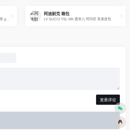
阿迪耐克 箱包
空军 乔丹 DUNK SB 巴黎世家全系 椰子全系 gucci LV高奢广东货 匡威 双龙
LV GUCCI YSL MK 香奈儿 阿玛尼 各类皮包
发表评论