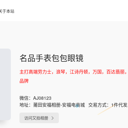
关于本站
名品手表包包眼镜
主打高端劳力士，浪琴，江诗丹顿，万国，百达翡丽，g
品牌
微信：
AJ08123
地址：
莆田安福相册-安福电商城
交易方式：
1件代
访问又拍相册