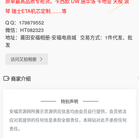
原单最高品质专柜货。卡西欧 DW 施华洛 卡地亚 天梭 浪
琴 瑞士ETA机芯定制…….等
Q Q：
179879552
微信：
HT082323
地址：
莆田安福相册-安福电商城
交易方式：
1件代发、批
发
访问又拍相册
商家介绍
特别声明
安福货源网所展示货源供应信息均由会员自行提供，会员依法
应对其提供的任何信息承担全部责任，本网站对此不承担任何
责任。