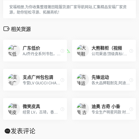
安福相册,为你收集整理莆田鞋服货源厂家导航网站,汇集精品安福厂家资
源，助你轻松寻源、拓展商机！
相关货源
广东低价
大熊鞋柜（视频
AJ乔丹全系列书包，SprayGround，LV,巴黎世家包包，可下单，接各路大佬订单
公司渠道/顶级真标/正品级货源（批发档口 支持一件代发）
支点广州包包调
先锋运动
专营LV GUCCI CHAENL PRADA等几十个品牌产品，5年的品牌经营经验，最低价出货，质量保证，10天无理由退换
各大品牌鞋耐克,阿迪达斯,匡威,万斯、LV 、GUCCI、香奈儿等包包 、皮带、帽子
微笑皮具
迪奥 古奇 小香
经营 LV，古琦，香奈儿，迪奥，YSL，爱马仕，芬迪，普拉达等国际一线名包，工厂放货，外贸首选。
专业生产明星同款 时尚流行首饰、白铜镀银首饰、黄铜镀真空金首饰、纯黄铜首饰等产品.
发表评论