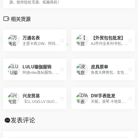
源，助你轻松寻源、拓展商机！
相关货源
万通名表
【外贸包包批发】
主营卡西,DW，阿玛尼，劳力士，天梭，浪琴等各大世界名表
AJ乔丹全系列书包，SprayGround，LV,巴黎世家包包，可下单，接各路大佬订单
LULU瑜伽服钸
皮具原单
阿迪nike真标服饰，自有工厂，真标货源！品质保证，欢迎批发或者来样定做，实体天猫首选！支持一件代发，欢迎批发拿货来样定做，真标一手货源。实体网店进货首选，专柜比一比出货 只做一比一的！！！
各类大牌男包，女包，钱包，皮带，杂货等等，支持退换，详情咨询！
兴龙贸易
DW手表批发
【CL UGG LV GUCC 托里伯奇 耐克 阿迪达斯】等 鞋类 包包 手表 等各类贸易批发 本季主打：CL男女鞋 UGG雪地靴
天梭，浪琴.卡地亚.欧米茄.劳力士，江诗丹顿.百达翡丽.也可以报图片
发表评论