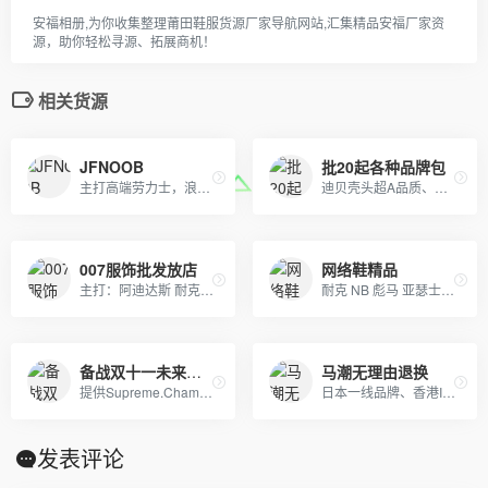
安福相册,为你收集整理莆田鞋服货源厂家导航网站,汇集精品安福厂家资
源，助你轻松寻源、拓展商机！
相关货源
JFNOOB
批20起各种品牌包
主打高端劳力士，浪琴，江诗丹顿，万国，百达翡丽，gucci，美度，卡地亚，阿玛尼，打天梭，卡西欧，dw等各大品牌
迪贝壳头超A品质、NIKE 6.0、09 5代、开拓者等各种板鞋跑鞋系列。LV路易威登、CHANEL香奈尔、GUCCI古奇、爱马仕Hermes等各类皮带包包 全部现货
007服饰批发放店
网络鞋精品
主打：阿迪达斯 耐克 乔丹 万斯 套装 卫衣 卫裤 羽绒服等 莆田现货供应 支持退换 一件代发
耐克 NB 彪马 亚瑟士 阿迪达斯 乔丹 各品牌潮鞋
备战双十一未来服饰
马潮无理由退换
提供Supreme.Champion冠军.Aape.Bape.Stussy斯图西.OFF-White.ASSC.阿迪Adidasi、耐克Nike、彪马Puma、Evisu福神、BOY、Dickies、Guccy古弛、Fila斐乐、川久保玲、巴黎世家、Kenzo、LV等等潮牌品牌服装。
日本一线品牌、香港IT潮服、adidas，nike耐克，Supreme，冠军-Champion ，OFF-WHITE，APE，GVC纪梵希，福神等潮牌服饰包包！
发表评论