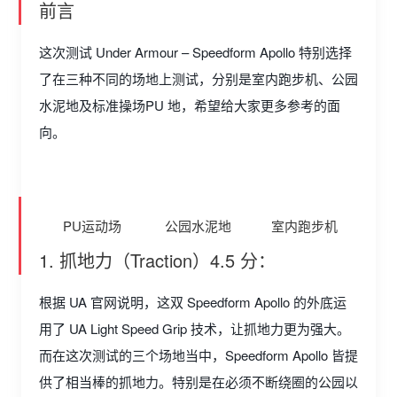
前言
这次测试 Under Armour – Speedform Apollo 特别选择
了在三种不同的场地上测试，分别是室内跑步机、公园
水泥地及标准操场PU 地，希望给大家更多参考的面
向。
PU运动场
公园水泥地
室内跑步机
1. 抓地力（Traction）4.5 分：
根据 UA 官网说明，这双 Speedform Apollo 的外底运
用了 UA Light Speed Grip 技术，让抓地力更为强大。
而在这次测试的三个场地当中，Speedform Apollo 皆提
供了相当棒的抓地力。特别是在必须不断绕圈的公园以