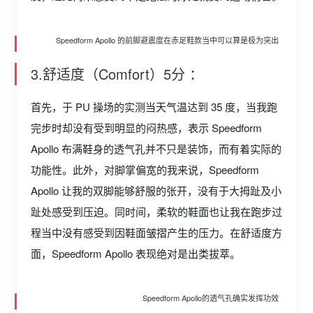
Speedform Apollo 的前脚避震度在赤足鞋款当中可以算是极为突出
3.舒适度（Comfort）5分 ：
首先，于 PU 操场的实测当天气温达到 35 度，当我跑
完步时却没有受到明显的闷热感，表示 Speedform
Apollo 布满鞋身的透气孔并不只是装饰，而有着实际的
功能性。此外，对脚掌偏宽的我来说，Speedform
Apollo 让我的双脚能够舒服的张开，没有于大拇趾及小
趾处感受到压迫。同时间，柔软的鞋面也让我在跑步过
程当中没有感受到因鞋面皱摺产生的压力。在舒适度方
面，Speedform Apollo 表现绝对是出类拔萃。
Speedform Apollo的透气孔确实发挥功效