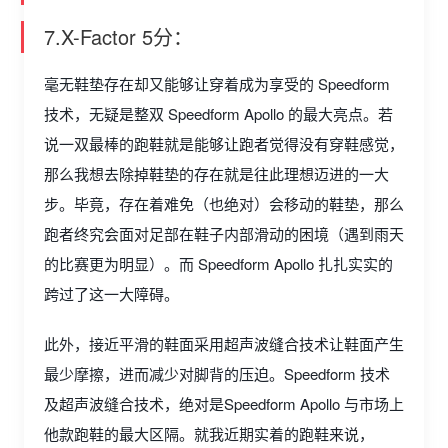
7.X-Factor 5分：
毫无鞋垫存在却又能够让穿着成为享受的 Speedform
技术，无疑是整双 Speedform Apollo 的最大亮点。若
说一双最棒的跑鞋就是能够让跑者觉得没有穿鞋感觉，
那么我想去除掉鞋垫的存在就是往此理想迈进的一大
步。毕竟，存在着难免（也绝对）会移动的鞋垫，那么
跑者终究会面对足部在鞋子内部滑动的困境（遇到雨天
的比赛更为明显）。而 Speedform Apollo 扎扎实实的
跨过了这一大障碍。
此外，接近平滑的鞋面采用超声波缝合技术让鞋面产生
最少摩擦，进而减少对脚背的压迫。Speedform 技术
及超声波缝合技术，绝对是Speedform Apollo 与市场上
他款跑鞋的最大区隔。就我近期实着的跑鞋来说，