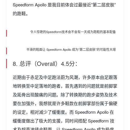
Speedform Apollo 是我目前体会过最接近”第二层皮肤”
的跑鞋。
令人惊艳的Speedform技术会不会有一天成为跑鞋的基本配备
平滑的鞋面让 Speedform Apollo 成为”第二层皮肤”的可能性大增
8. 总评（Overall）4.5分：
近期由于赤足及中足跑法蔚为风潮，许多原本由足跟落
地转换至中足落地的跑者，首先遇到的问题就是前脚掌
及跖骨出现酸痛的问题。除了转换期的跑步姿势及技术
要在加强外，我想就是许多鞋款在前脚掌部份属于偏硬
的设定，相对减少了缓衝度。而 Speedform Apollo 在
缓衝度做出了极大的支援，同时间搭配 Speedform 技
术及超声波缝合鞋面，让 Speedform Apollo 成为极度