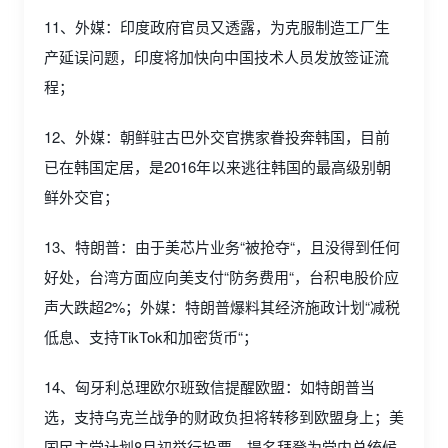
11、外媒：印度政府官员又透露，为克服制造工厂生
产延误问题，印度将加快向中国技术人员发放签证流
程；
12、外媒：朝鲜驻古巴外交官携家眷投奔韩国，目前
已在韩国定居，是2016年以来逃往韩国的最高级别朝
鲜外交官；
13、特朗普：由于美芯片业务“被抢夺“，且没得到任何
好处，台湾方面应向美支付“防务费用“，台积电股价应
声大跌超2%；外媒：特朗普爆料其经济施政计划“减税
低息、支持TikTok和加密货币“；
14、匈牙利总理欧尔班致信提醒欧盟：如特朗普当
选，支持乌克兰战争的财政负担将转移到欧盟身上；美
国民主党计划8月初举行投票，提名拜登为党内总统候