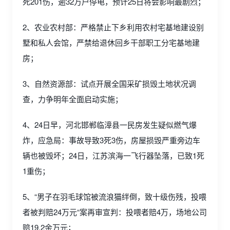
死201伤，逾32万户停电，预计25日将会影响最剧烈；
2、农业农村部：严格禁止下乡利用农村宅基地建设别
墅和私人会馆，严禁给退休回乡干部职工分宅基地建
房；
3、自然资源部：试点开展全国采矿损毁土地状况调
查，力争明年全面启动实施；
4、24日早，河北邯郸临漳县一民房发生疑似燃气爆
炸，应急局：事故导致3死3伤，房屋损毁严重旁边车
辆也被毁坏；24日，江苏滨海一飞行器坠落，已致1死
1重伤；
5、“男子在羽毛球馆被流浪猫绊倒，致十级伤残，投喂
者被判赔24万元“案再审宣判：投喂者赔4万，场地公司
赔19.2余万元；