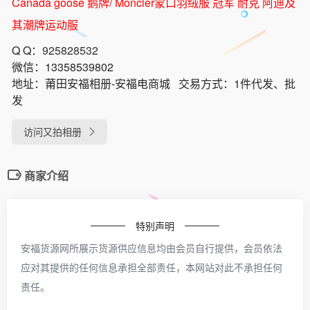
Canada goose 鹅牌/ Moncler蒙口羽绒服 冠军 耐克 阿迪及
其潮牌运动服
Q Q：
925828532
微信：
13358539802
地址：
莆田安福相册-安福电商城
交易方式：
1件代发、批
发
访问又拍相册
商家介绍
特别声明
安福货源网所展示货源供应信息均由会员自行提供，会员依法
应对其提供的任何信息承担全部责任，本网站对此不承担任何
责任。