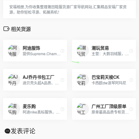
安福相册,为你收集整理莆田鞋服货源厂家导航网站,汇集精品安福厂家资
源，助你轻松寻源、拓展商机！
相关货源
阿迪服饰
潮玩贸易
提供Supreme.Champion冠军.Aape.Bape.Stussy斯图西.OFF-White.ASSC.阿迪Adidasi、耐克Nike、彪马Puma、Evisu福神、BOY、Dickies、Guccy古弛、Fila斐乐、川久保玲、巴黎世家、Kenzo、LV等等潮牌品牌服装。
主营：大鹅羽绒服，北面羽绒服冲锋衣防晒衣，mlb羽绒服，剪刀羽绒服，阿迪 耐克 各类球鞋 运动鞋等
AJ乔丹书包工厂
巴宝莉天梭CK
迪贝壳头超A品质、NIKE 6.0、09 5代、开拓者等各种板鞋跑鞋系列。LV路易威登、CHANEL香奈尔、GUCCI古奇、爱马仕Hermes等各类皮带包包 全部现货
卡西欧dw浪琴阿玛尼
麦乐购
广州工厂顶级原单
阿迪nike真标服饰，自有工厂，真标货源！品质保证，欢迎批发或者来样定做，实体天猫首选！支持一件代发，欢迎批发拿货来样定做，真标一手货源。实体网店进货首选，专柜比一比出货 只做一比一的！！！
原单最高品质专柜货。卡西欧 DW 施华洛 卡地亚 天梭 浪琴 瑞士ETA机芯定制…….等
发表评论