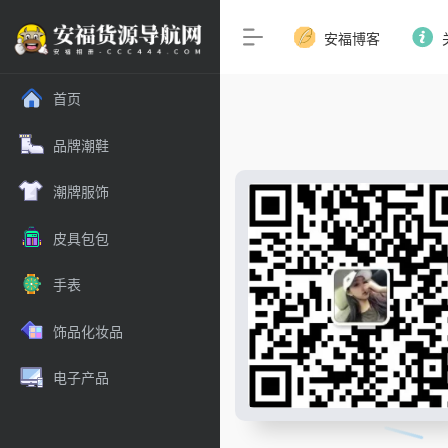
安福博客
首页
品牌潮鞋
潮牌服饰
皮具包包
手表
饰品化妆品
电子产品