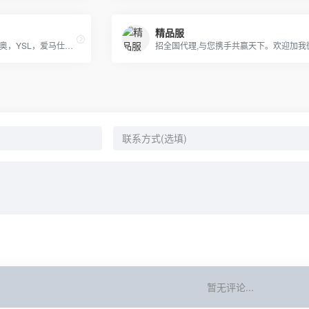
精品服
经营 LV，古琦，香奈儿，迪奥，YSL，爱马仕，芬迪，普拉达等国际一线名包，工厂放货，外贸首选。
暂无评论...