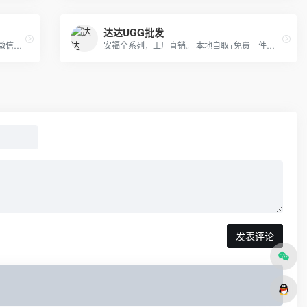
达达UGG批发
招全国代理,与您携手共赢天下。欢迎加我微信洽谈。无需代理费，一手货源，支持全国一件代发,真实有效. 主营：各大主流潮牌，奢侈品，包厢，项链配饰，远动品牌
安福全系列，工厂直销。 本地自取+免费一件代发
发表评论