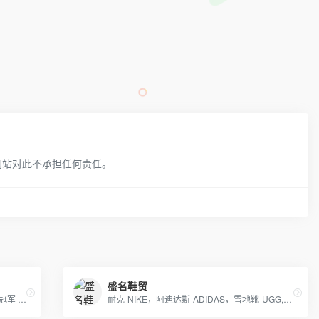
网站对此不承担任何责任。
盛名鞋贸
Canada goose 鹅牌/ Moncler蒙口羽绒服 冠军 耐克 阿迪及其潮牌运动服
耐克-NIKE，阿迪达斯-ADIDAS，雪地靴-UGG,纽巴伦-New Balance，彪马-PUMA