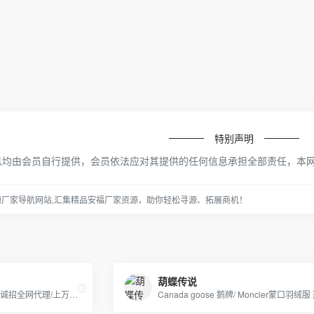
特别声明
息均由会员自行提供，会员依法应对其提供的任何信息承担全部责任，本
源厂家导航网站,汇集精品安福厂家资源，助你轻松寻源、拓展商机！
葫蝶传说
工厂直供/支持一件代发/免费诚招全网代理/上万款式每天持续更新/支持零售,欢迎外贸单工作室,档口实体,实力微商合作