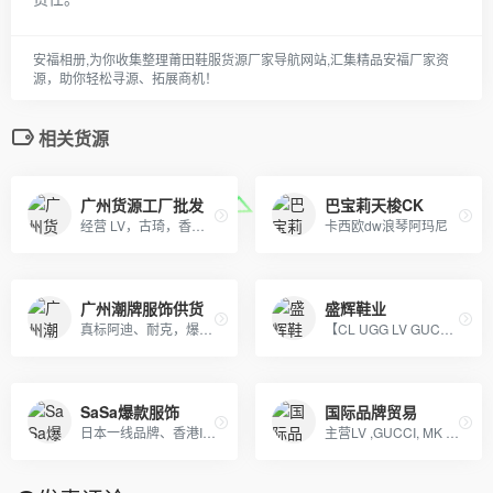
安福相册,为你收集整理莆田鞋服货源厂家导航网站,汇集精品安福厂家资
源，助你轻松寻源、拓展商机！
相关货源
广州货源工厂批发
巴宝莉天梭CK
经营 LV，古琦，香奈儿，迪奥，YSL，爱马仕，芬迪，普拉达等国际一线名包，工厂放货，外贸首选。
卡西欧dw浪琴阿玛尼
广州潮牌服饰供货
盛辉鞋业
真标阿迪、耐克，爆款斐乐、彪马，潮牌冠军、莫斯奇诺，奢侈品牌古驰、阿玛尼 ED HARDY、PHILIPP PLEIN
【CL UGG LV GUCC 托里伯奇 耐克 阿迪达斯】等 鞋类 包包 手表 等各类贸易批发 本季主打：CL男女鞋 UGG雪地靴
SaSa爆款服饰
国际品牌贸易
日本一线品牌、香港IT潮服、adidas，nike耐克，Supreme，冠军-Champion ，OFF-WHITE，APE，GVC纪梵希，福神等潮牌服饰包包！
主营LV ,GUCCI, MK ,CHANEL,COACH, 等 各类大牌皮具、男女包、钱包. 描述: 广州 厂家直销 ，价格优惠