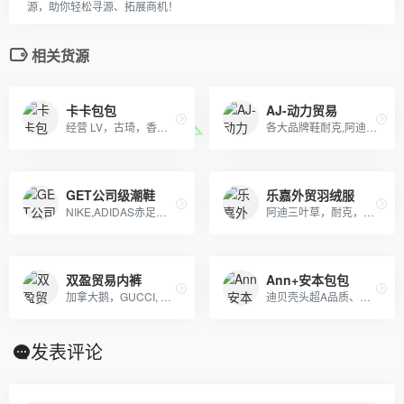
源，助你轻松寻源、拓展商机！
相关货源
卡卡包包
AJ-动力贸易
经营 LV，古琦，香奈儿，迪奥，YSL，爱马仕，芬迪，普拉达等国际一线名包，工厂放货，外贸首选。
各大品牌鞋耐克,阿迪达斯,匡威,万斯、LV 、GUCCI、香奈儿等包包 、皮带、帽子
GET公司级潮鞋
乐嘉外贸羽绒服
NIKE,ADIDAS赤足鞋，文化板鞋，登山鞋各个系列。及UGG系列童鞋。大人鞋主销NIKE赤足2代，20K，2012,09系列
阿迪三叶草，耐克，彪马，安德玛，斐乐，乔丹，北面，狼爪，骆驼，始祖鸟等。诚招实力分销商！厂家直销支持批发，一件代发。支持无条件退换货！
双盈贸易内裤
Ann+安本包包
加拿大鹅，GUCCI, OFF, supreme , AJ ,耐克，阿迪，彪马，匡威，北面, 福神等各类潮牌包包 服装，支持免费一件代发，每日新款实拍上新。退换无忧！！！
迪贝壳头超A品质、NIKE 6.0、09 5代、开拓者等各种板鞋跑鞋系列。LV路易威登、CHANEL香奈尔、GUCCI古奇、爱马仕Hermes等各类皮带包包 全部现货
发表评论